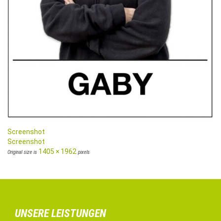
Screenshot
Screenshot
1405 × 1962
Original size is
pixels
UNSERE LEISTUNGEN