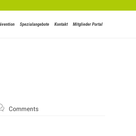
Skip
ävention
Spezialangebote
Kontakt
Mitglieder Portal
to
content

Comments