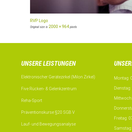
RVP Logo
2000 × 964
Original size is
pixels
UNSERE LEISTUNGEN
UNSER
Elektronischer Gerätezirkel (Milon Zirkel)
Montag: 0
Dienstag:
Five Rücken- & Gelenkzentrum
Mittwoch:
Reha-Sport
Donnersta
Präventionskurse §20 SGB V
Freitag: 
Lauf- und Bewegungsanalyse
Samstag: 