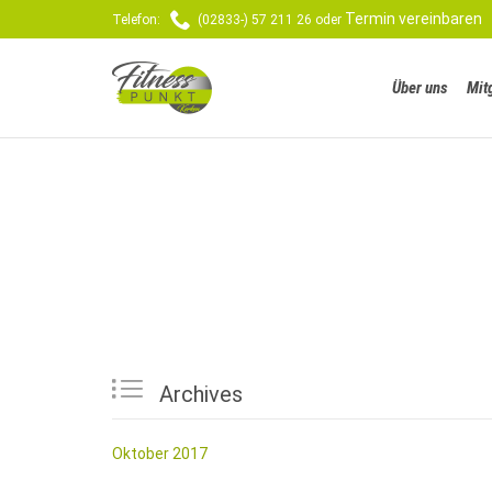

Termin vereinbaren
Telefon:
(02833-) 57 211 26 oder
Über uns
Mit

Archives
Oktober 2017