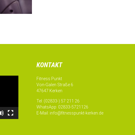
KONTAKT
Fitness Punkt
Von-Galen Straße 6
47647 Kerken
Tel: (02833-) 57 211 26
WhatsApp: 02833-5721126
E-Mail:
info@fitnesspunkt-kerken.de